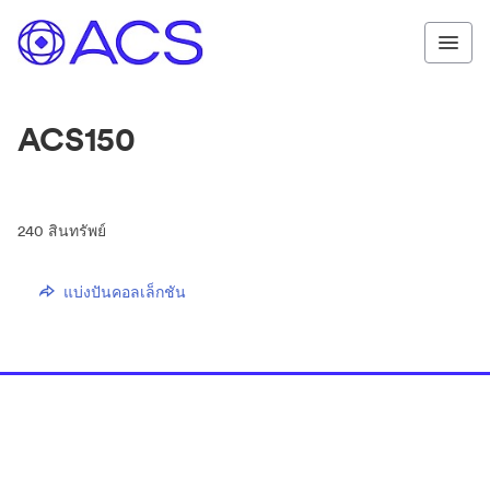
ACS150
240
สินทรัพย์
แบ่งปันคอลเล็กชัน