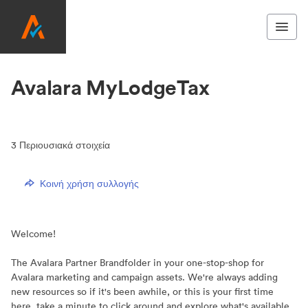
Avalara MyLodgeTax
3
Περιουσιακά στοιχεία
Κοινή χρήση συλλογής
Welcome!
The Avalara Partner Brandfolder in your one-stop-shop for
Avalara marketing and campaign assets. We're always adding
new resources so if it's been awhile, or this is your first time
here, take a minute to click around and explore what's available.