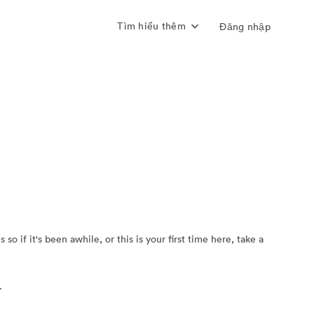
Tìm hiểu thêm
Đăng nhập
if it's been awhile, or this is your first time here, take a
.