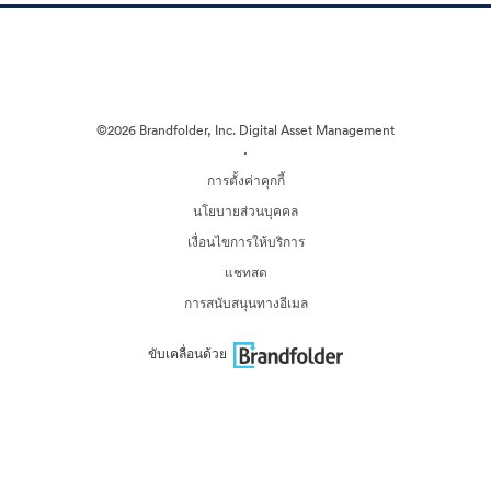
©2026 Brandfolder, Inc. Digital Asset Management
·
การตั้งค่าคุกกี้
นโยบายส่วนบุคคล
เงื่อนไขการให้บริการ
แชทสด
การสนับสนุนทางอีเมล
ขับเคลื่อนด้วย