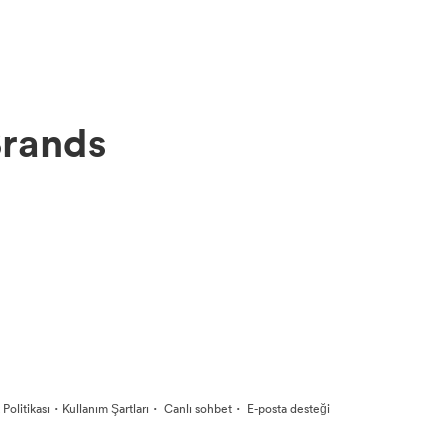
Brands
·
·
·
k Politikası
Kullanım Şartları
Canlı sohbet
E-posta desteği