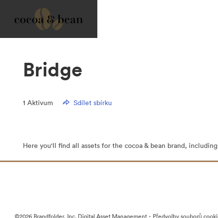
Bridge
1
Aktivum
Sdílet sbírku
Here you'll find all assets for the cocoa & bean brand, includin
·
©2026 Brandfolder, Inc. Digital Asset Management
Předvolby souborů cook