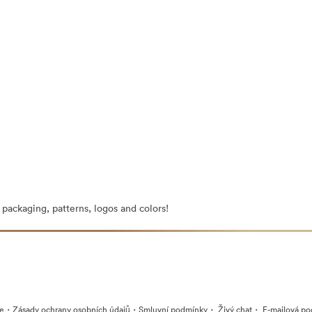
g packaging, patterns, logos and colors!
·
·
·
·
ie
Zásady ochrany osobních údajů
Smluvní podmínky
Živý chat
E-mailová po