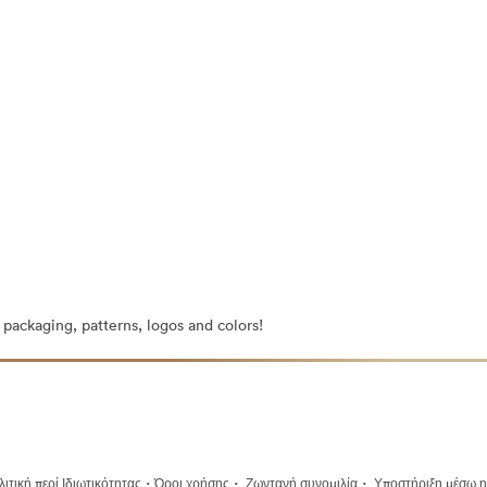
g packaging, patterns, logos and colors!
·
·
·
ιτική περί Ιδιωτικότητας
Όροι χρήσης
Ζωντανή συνομιλία
Υποστήριξη μέσω η