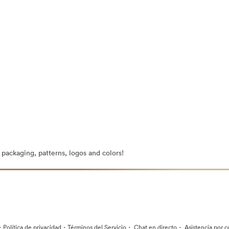
g packaging, patterns, logos and colors!
·
·
·
·
Política de privacidad
Términos del Servicio
Chat en directo
Asistencia por c