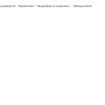
·
·
·
isyyskäytäntö
Käyttöehdot
Reaaliaikainen keskustelu
Sähköpostituki