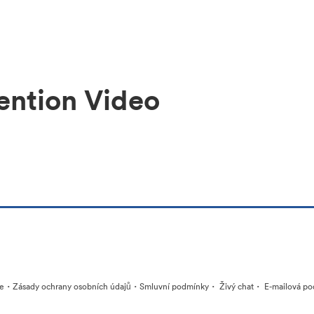
ention Video
·
·
·
·
ie
Zásady ochrany osobních údajů
Smluvní podmínky
Živý chat
E-mailová po