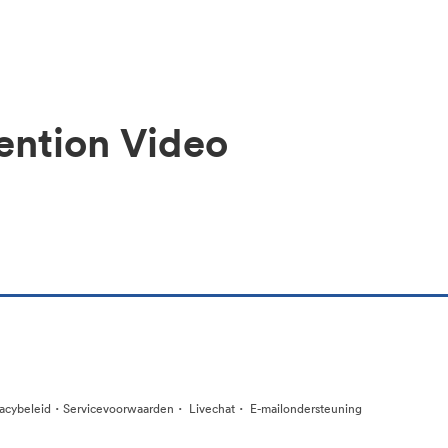
ention Video
·
·
·
vacybeleid
Servicevoorwaarden
Livechat
E-mailondersteuning