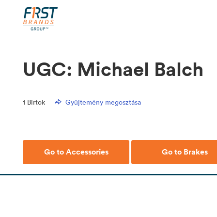
UGC: Michael Balch
1
Birtok
Gyűjtemény megosztása
Go to Accessories
Go to Brakes