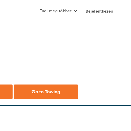
Tudj meg többet
Bejelentkezés
Go to Towing