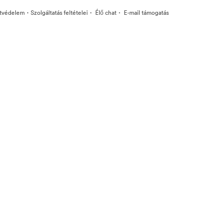
·
·
·
tvédelem
Szolgáltatás feltételei
Élő chat
E-mail támogatás