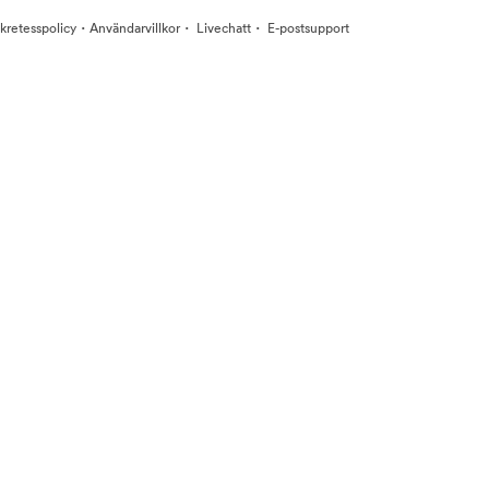
·
·
·
kretesspolicy
Användarvillkor
Livechatt
E-postsupport