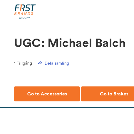
UGC: Michael Balch
1
Tillgång
Dela samling
Go to Accessories
Go to Brakes