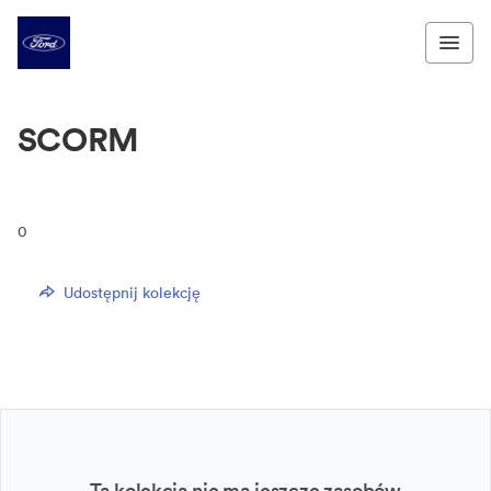
SCORM
0
Udostępnij kolekcję
Ta kolekcja nie ma jeszcze zasobów