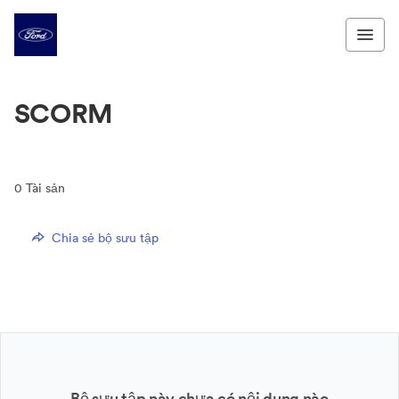
SCORM
0
Tài sản
Chia sẻ bộ sưu tập
Bộ sưu tập này chưa có nội dung nào