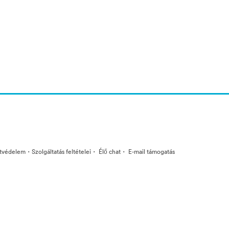
·
·
·
tvédelem
Szolgáltatás feltételei
Élő chat
E-mail támogatás