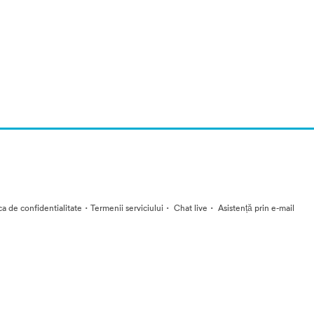
·
·
·
ica de confidentialitate
Termenii serviciului
Chat live
Asistență prin e-mail