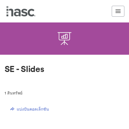
SE - Slides
1
สินทรัพย์
แบ่งปันคอลเล็กชัน