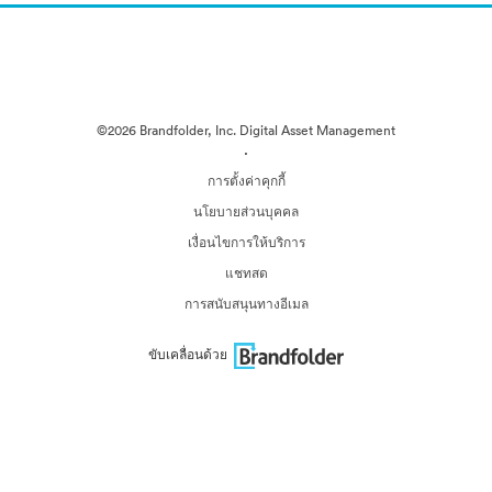
©2026 Brandfolder, Inc. Digital Asset Management
·
การตั้งค่าคุกกี้
นโยบายส่วนบุคคล
เงื่อนไขการให้บริการ
แชทสด
การสนับสนุนทางอีเมล
ขับเคลื่อนด้วย