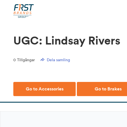
UGC: Lindsay Rivers
0
Tillgångar
Dela samling
Go to Accessories
Go to Brakes