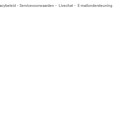
·
·
·
vacybeleid
Servicevoorwaarden
Livechat
E-mailondersteuning