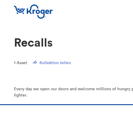
Recalls
1
Asset
Kollektion teilen
Every day we open our doors and welcome millions of hungry peop
lighter.