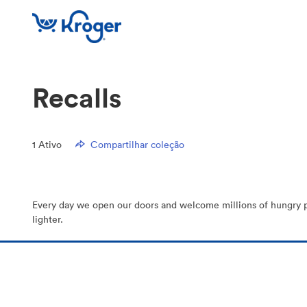
Recalls
1
Ativo
Compartilhar coleção
Every day we open our doors and welcome millions of hungry peop
lighter.