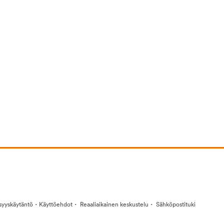
·
·
·
isyyskäytäntö
Käyttöehdot
Reaaliaikainen keskustelu
Sähköpostituki