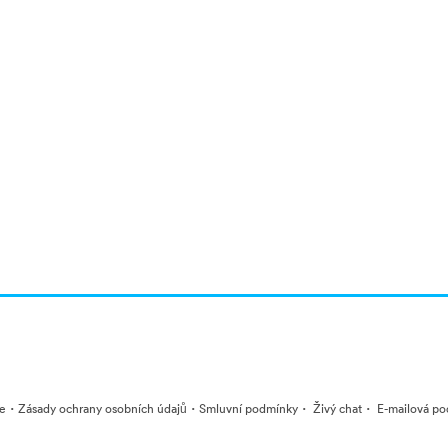
·
·
·
·
ie
Zásady ochrany osobních údajů
Smluvní podmínky
Živý chat
E-mailová po