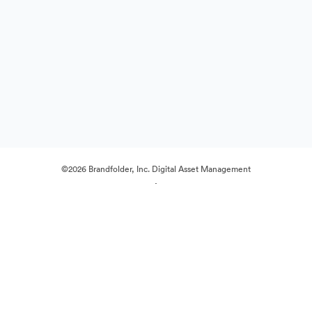
©2026 Brandfolder, Inc. Digital Asset Management
·
Cookie-Einstellungen
Datenschutzerklärung
Nutzungsbedingungen
Live-Chat
E-Mail-Support
Unterstützt von