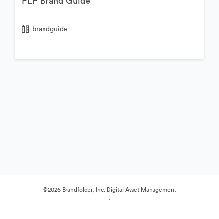
PLP Brand Guide
brandguide
©2026 Brandfolder, Inc. Digital Asset Management
·
Předvolby souborů cookie