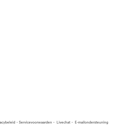
·
·
·
vacybeleid
Servicevoorwaarden
Livechat
E-mailondersteuning