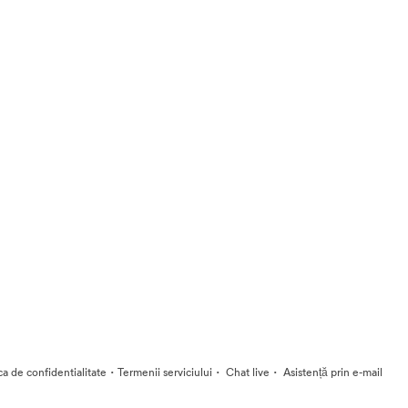
·
·
·
ica de confidentialitate
Termenii serviciului
Chat live
Asistență prin e-mail