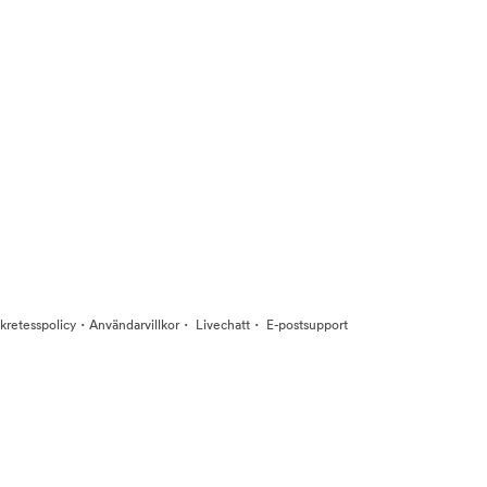
·
·
·
kretesspolicy
Användarvillkor
Livechatt
E-postsupport