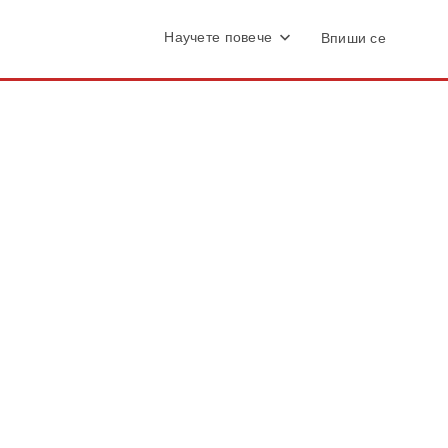
Научете повече
Впиши се