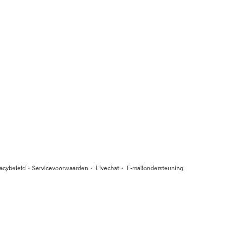
·
·
·
vacybeleid
Servicevoorwaarden
Livechat
E-mailondersteuning