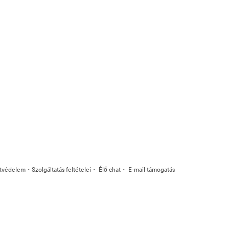
·
·
·
tvédelem
Szolgáltatás feltételei
Élő chat
E-mail támogatás