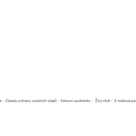
·
·
·
·
ie
Zásady ochrany osobních údajů
Smluvní podmínky
Živý chat
E-mailová po