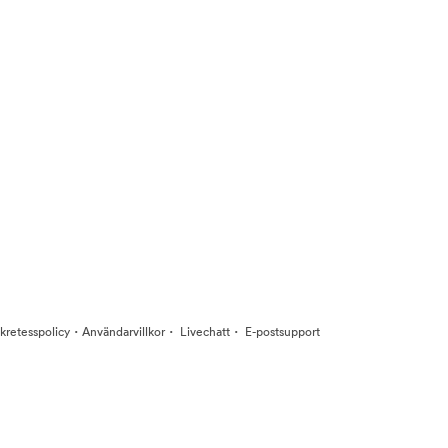
·
·
·
kretesspolicy
Användarvillkor
Livechatt
E-postsupport