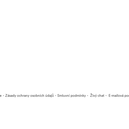
·
·
·
·
ie
Zásady ochrany osobních údajů
Smluvní podmínky
Živý chat
E-mailová po