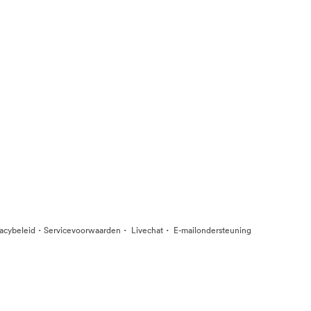
·
·
·
vacybeleid
Servicevoorwaarden
Livechat
E-mailondersteuning