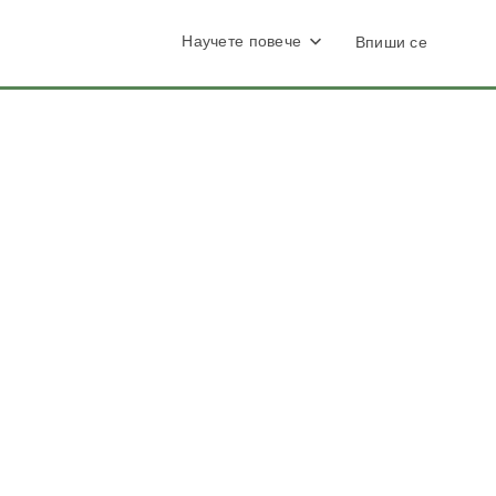
Научете повече
Впиши се