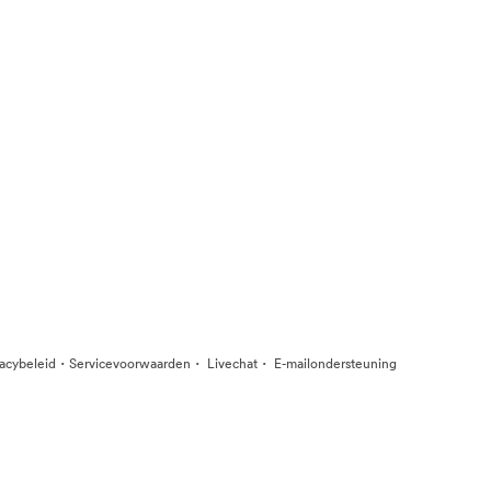
·
·
·
vacybeleid
Servicevoorwaarden
Livechat
E-mailondersteuning