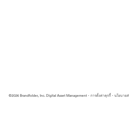
·
·
©2026 Brandfolder, Inc. Digital Asset Management
การตั้งค่าคุกกี้
นโยบายส