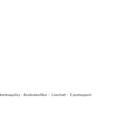
·
·
·
kretesspolicy
Användarvillkor
Livechatt
E-postsupport