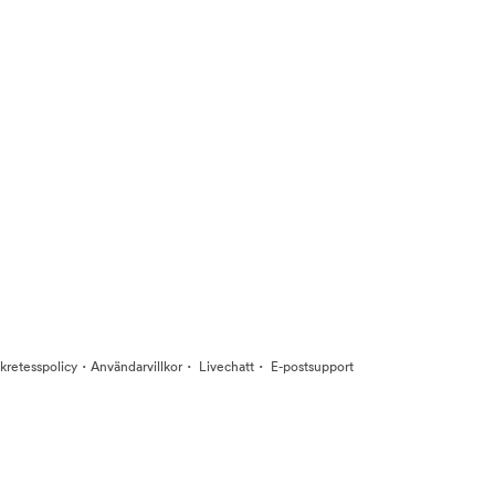
·
·
·
kretesspolicy
Användarvillkor
Livechatt
E-postsupport