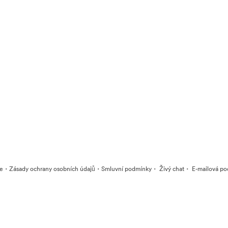
·
·
·
·
ie
Zásady ochrany osobních údajů
Smluvní podmínky
Živý chat
E-mailová po