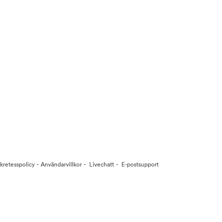
·
·
·
kretesspolicy
Användarvillkor
Livechatt
E-postsupport