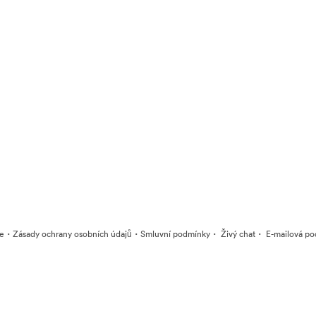
·
·
·
·
ie
Zásady ochrany osobních údajů
Smluvní podmínky
Živý chat
E-mailová po