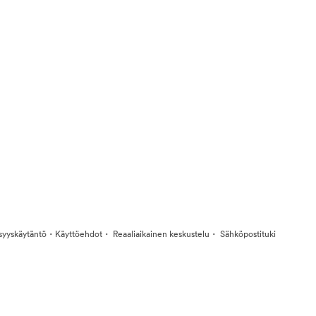
·
·
·
isyyskäytäntö
Käyttöehdot
Reaaliaikainen keskustelu
Sähköpostituki