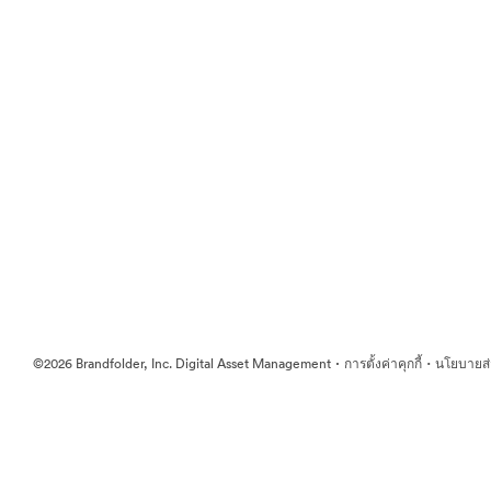
·
·
©2026 Brandfolder, Inc. Digital Asset Management
การตั้งค่าคุกกี้
นโยบายส