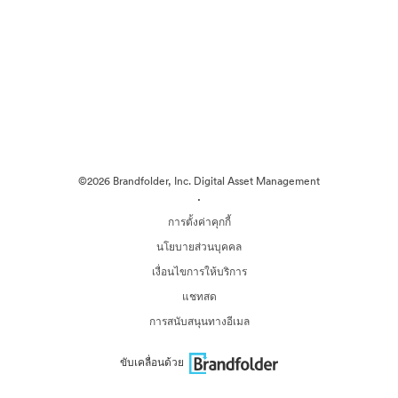
©2026 Brandfolder, Inc. Digital Asset Management
·
การตั้งค่าคุกกี้
นโยบายส่วนบุคคล
เงื่อนไขการให้บริการ
แชทสด
การสนับสนุนทางอีเมล
ขับเคลื่อนด้วย