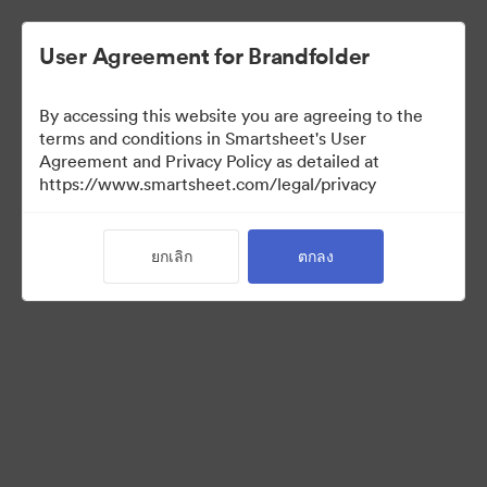
User Agreement for Brandfolder
By accessing this website you are agreeing to the
terms and conditions in Smartsheet's User
Agreement and Privacy Policy as detailed at
https://www.smartsheet.com/legal/privacy
Brand Elements
ยกเลิก
ตกลง
(สำหรับดูเท่านั้น)
71
สินทรัพย์
แบ่งปันคอลเล็กชัน