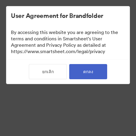
User Agreement for Brandfolder
By accessing this website you are agreeing to the
terms and conditions in Smartsheet's User
Agreement and Privacy Policy as detailed at
https://www.smartsheet.com/legal/privacy
Templates
ยกเลิก
ตกลง
9
สินทรัพย์
แบ่งปันคอลเล็กชัน