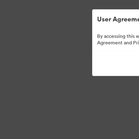
User Agreeme
By accessing this 
Agreement and Priv