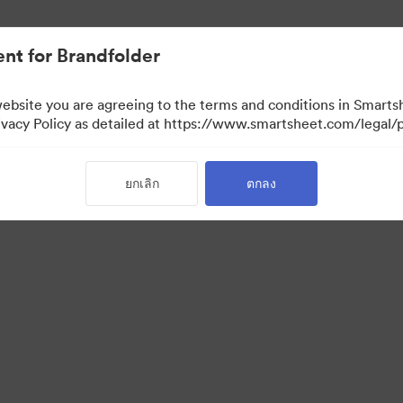
nt for Brandfolder
website you are agreeing to the terms and conditions in Smarts
acy Policy as detailed at https://www.smartsheet.com/legal/p
ยกเลิก
ตกลง